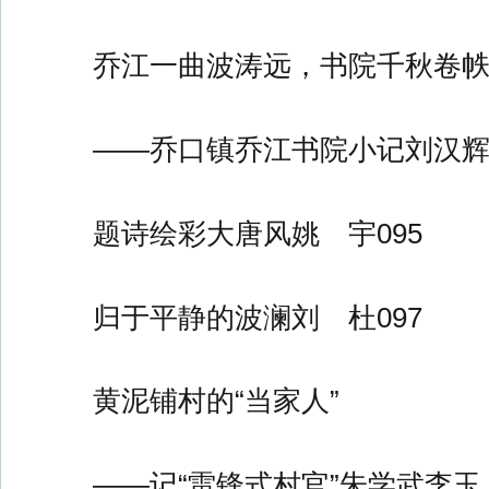
乔江一曲波涛远，书院千秋卷
——乔口镇乔江书院小记刘汉辉0
题诗绘彩大唐风姚 宇095
归于平静的波澜刘 杜097
黄泥铺村的“当家人”
——记“雷锋式村官”朱学武李玉上