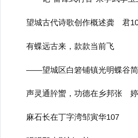
望城古代诗歌创作概述龚 君10
有蝶远古来，款款当前飞
——望城区白箬铺镇光明蝶谷简
声灵通肸蠁，功德在乡邦张 婷1
麻石长在丁字湾邹寅华107