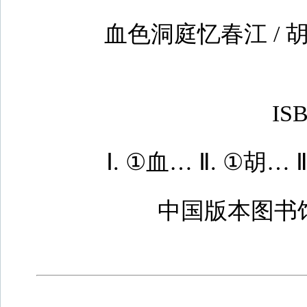
血色洞庭忆春江 / 胡玉
ISBN 9
Ⅰ. ①血… Ⅱ. ①胡… Ⅲ
中国版本图书馆CIP