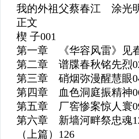
我的外祖父蔡春江 涂光明
正文
楔 子001
第一章 《华容风雷》见春
第二章 谱牒春秋铭先烈0
第三章 硝烟弥漫醒慧眼0
第四章 血色洞庭振精神0
第五章 厂窖惨案惊人寰0
第六章 新墙河畔祭忠魂1
（上篇）126