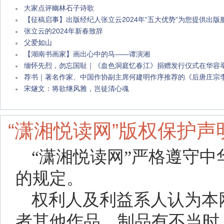
大家点评幽林石子诗歌
【征稿启事】出版经纪人张立云2024年“五大优势”为您提供出版
张立云的2024年新春致辞
父爱如山
【湖南书画家】画出心中的马——谭演湘
缅怀先烈，勿忘国耻｜《血色洞庭忆春江》捐赠发行仪式在华容
荐书｜著名作家、中国作协副主席何建明作序推荐的《后唐庄宗
宋燧文：将欲继风雅，岂徒清心魂
“潇湘悦读网”版权保护声
“潇湘悦读网”严格遵守
的规定。
权利人及利益系人认为本
者其他作品、制品有不当时