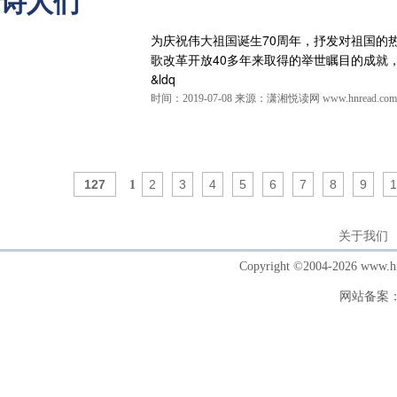
诗人们
为庆祝伟大祖国诞生70周年，抒发对祖国的
歌改革开放40多年来取得的举世瞩目的成就
&ldq
时间：2019-07-08 来源：潇湘悦读网 www.hnread.com
127
2
3
4
5
6
7
8
9
1
1
关于我们
Copyright ©2004-202
网站备案