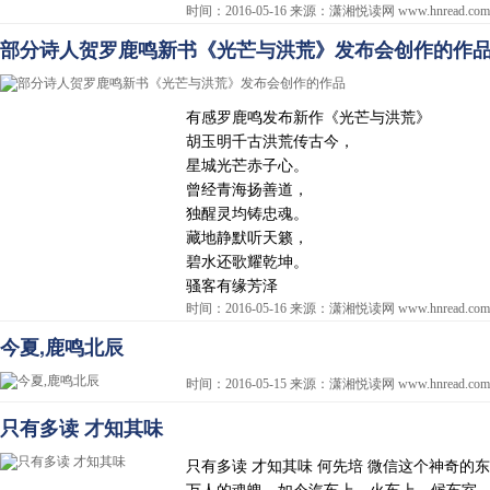
时间：2016-05-16 来源：潇湘悦读网 www.hnread.com
部分诗人贺罗鹿鸣新书《光芒与洪荒》发布会创作的作
有感罗鹿鸣发布新作《光芒与洪荒》
胡玉明千古洪荒传古今，
星城光芒赤子心。
曾经青海扬善道，
独醒灵均铸忠魂。
藏地静默听天籁，
碧水还歌耀乾坤。
骚客有缘芳泽
时间：2016-05-16 来源：潇湘悦读网 www.hnread.com
今夏,鹿鸣北辰
时间：2016-05-15 来源：潇湘悦读网 www.hnread.com
只有多读 才知其味
只有多读 才知其味 何先培 微信这个神奇
万人的魂魄，如今汽车上、火车上、候车室