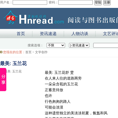
用户名：
密码：
首页
资讯速递
人物访谈
文艺评
搜索选项：
您现在的位置：
首页
>
文学创作
最美: 玉兰花
最美: 玉兰花舒 雯
在人来人往的道路两旁
一朵朵含苞的玉兰花
正蓄意待放
也许
行色匆匆的路人
可能会淡漠
这种遗世独立的美淡淡初夏，氤氲和风